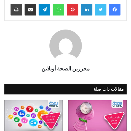
فيسبوك
تويتر
لينكدإن
بينتيريست
واتساب
تيلقرام
مشاركة عبر البريد
طباعة
محررين الصحة أونلاين
مقالات ذات صلة