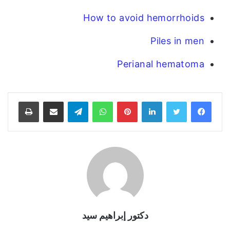
How to avoid hemorrhoids
Piles in men
Perianal hematoma
فيسبوك
تويتر
لينكدإن
بينتيريست
واتساب
تيلقرام
مشاركة عبر البريد
طباعة
دكتور إبراهيم سيد