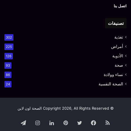
اتصل بنا
تصنيفات
تغذية
302
أمراض
225
الأدوية
126
صحة
93
نساء وولادة
86
الصحة النفسية
24
© Copyright 2026, All Rights Reserved الصحة اون لاين
ملخص
فيسبوك
تويتر
بينتيريست
لينكدإن
انستقرام
تيلقرام