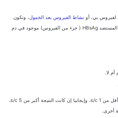
 لفيروس بي، أو
نشاط الفيروس بعد الخمول
، وتكون
نتائج تحليل التهاب الكبد ب إيجابية في حالة كان المستضد HBsAg ( جزء من الفيروس) موجود في دم
أم لا.
ويعد التحليل الكمي سلبيا في حال كانت النتيجة أقل من 1 s/c، وإيجابيا إن كانت النتيجة أكبر من 5 s/c،
ة أخرى.