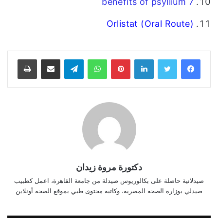
7 benefits of psyllium
Orlistat (Oral Route)
فيسبوك
تويتر
لينكدإن
بينتيريست
واتساب
تيلقرام
مشاركة عبر البريد
طباعة
دكتورة مروة زيدان
صيدلانية حاصلة على بكالوريوس صيدلة من جامعة القاهرة، اعمل كطبيب
صيدلي بوزارة الصحة المصرية، وكاتبة محتوى طبي بموقع الصحة أونلاين