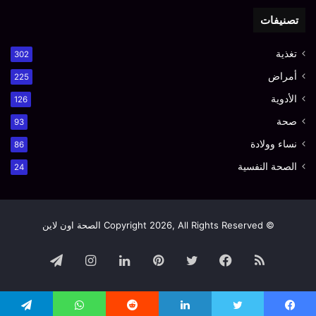
تصنيفات
تغذية
302
أمراض
225
الأدوية
126
صحة
93
نساء وولادة
86
الصحة النفسية
24
© Copyright 2026, All Rights Reserved الصحة اون لاين
ملخص
فيسبوك
تويتر
بينتيريست
لينكدإن
انستقرام
تيلقرام
الموقع