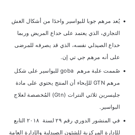
يُعد مرهم جوبا للبواسير واحدََا من أشكال الغش
التجاري، الذي يعتمد على خداع المريض وربما
خداع الصيدلي نفسه، الذي قد يصرفه للمرضى
على أنه مرهم جي تي إن.
صُممت علبة مرهم goba للبواسير على شكل
مرهم GTN للإيحاء أن المنتج يحتوي على مادة
جليسرين ثلاثي النترات (Gtn) المُخصصة لعلاج
البواسير.
في المنشور الدوري رقم ٢٩ لسنة ٢٠١٨ التابع
للإدارة المركزية للشئون الصيدلية والإدارة العامة