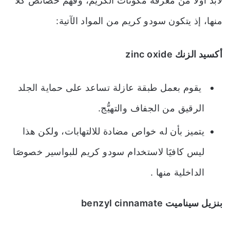
لابد أولََا من معرفة مكونات الكريم، وفهم خصائص كلاٍّ
منها، إذ يتكون سودو كريم من المواد الآتية:
أكسيد الزنك zinc oxide
يقوم بعمل طبقة عازلة تساعد على حماية الجلد
الرقيق من الجفاف والتهيُّج.
يتميز بأن له خواص مضادة للالتهابات، ولكن هذا
ليس كافيََا لاستخدام سودو كريم للبواسير خصوصََا
الداخلية منها .
بنزيل سيناميت benzyl cinnamate