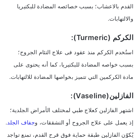
القدم بالاعشاب؛ بسبب خصائصه المضادة للبكتيريا
والالتهابات.
الكركم (Turmeric):
استُخدم الكركم منذ عقود فى علاج التئام الجروح؛
بسبب خواصه المضادة للبكتيريا
،
كما أنه يحتوى على
مادة الكركمين التي تتميز بخواصها المضادة للالتهابات.
الفازلين(Vaseline):
اشتهر الفازلين كعلاج طبي لمختلف الأمراض الجلدية
؛
إذ يعمل على علاج الجروح أو التشققات، و
جفاف الجلد
.
يُكوّن الفازلين طبقة حماية فوق قرح القدم، تمنع تواجد