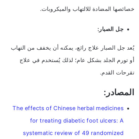
خصائصها المضادة للالتهاب والميكروبات.
جل
الصبار
:
يُعد
جل
الصبار
علاج
رائع
،
يمكنه
أن
يخفف
من
التهاب
أو
تورم
الجلد
بشكل
عام؛
لذلك
ي
ستخدم
في علاج
تقرحات القدم.
المصادر:
The effects of Chinese herbal medicines
for treating diabetic foot ulcers: A
systematic review of 49 randomized