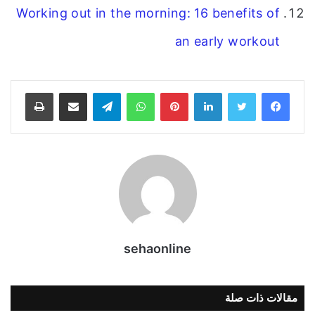
Working out in the morning: 16 benefits of
an early workout
فيسبوك
تويتر
لينكدإن
بينتيريست
واتساب
تيلقرام
مشاركة عبر البريد
طباعة
sehaonline
مقالات ذات صلة