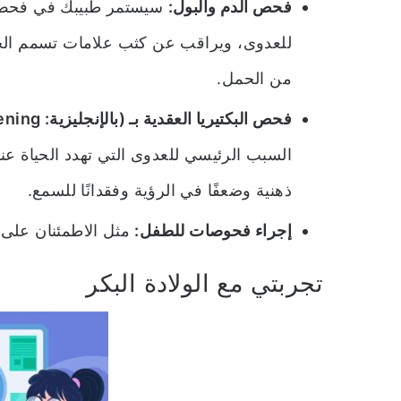
فحص الدم والبول:
سيستمر طبيبك في فحص ال
للعدوى، ويراقب عن كثب علامات تسمم الحم
من الحمل.
فحص البكتيريا العقدية بـ (بالإنجليزية: Group B streptococcus screening):
السبب الرئيسي للعدوى التي تهدد الحياة عند
ذهنية وضعفًا في الرؤية وفقدانًا للسمع.
إجراء فحوصات للطفل:
مثل الاطمئنان على 
تجربتي مع الولادة البكر