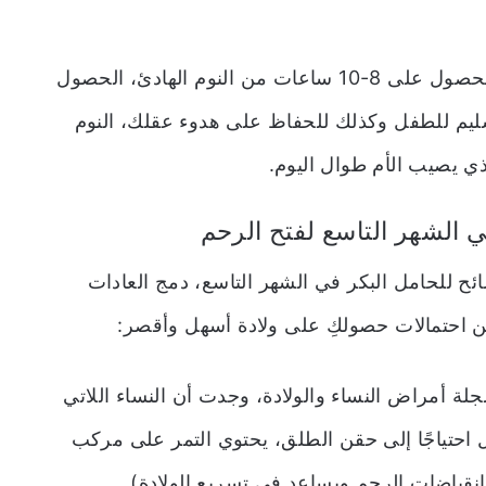
من أهم نصائح للحامل البكر في الشهر التاسع الحصول على 8-10 ساعات من النوم الهادئ، الحصول
م للطفل وكذلك للحفاظ على هدوء عقلك، النوم
ي يصيب الأم طوال اليوم.
في الشهر التاسع لفتح الرحم
ح للحامل البكر في الشهر التاسع، دمج العادات
سن احتمالات حصولكِ على ولادة أسهل وأقصر:
ة أمراض النساء والولادة، وجدت أن النساء اللاتي
قل احتياجًا إلى حقن الطلق، يحتوي التمر على مركب
قباضات الرحم ويساعد في تسريع الولادة).