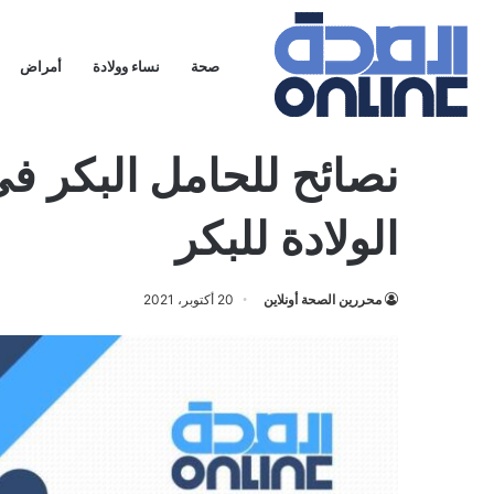
صحة
نساء وولادة
أمراض
الرئيسية
»
نساء وولادة
»
نصائح للحامل البكر في الشهر التاسع | ت
نصائح للحامل البكر في
الولادة للبكر
محررين الصحة أونلاين
20 أكتوبر، 2021