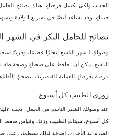
الجديد، ولكي تكتمل فرحتكِ، هناك نصائح للحام
جنينكِ، وقد تساعد أيضًا في تسريع الولادة وتسهي
نصائح للحامل البكر في الشهر ال
وصولكِ للشهر التاسع إنجازًا عظيمًا، وقريبًا ستع
التاسع يمكن أن تحافظ على صحتكِ وصحة طفلكِ، و
فرصة تعرضكِ للعملية القيصرية، ينصحكِ الأطباء بات
زوري الطبيب كل أسبوع
عند وصولكِ الشهر التاسع من الحمل، يجب عليكِ ا
كل أسبوع، سيتابع الطبيب وزنكِ وقياس ضغط ا
الضرورية الأخرى، إضافة لذلك سيطمئن على صح