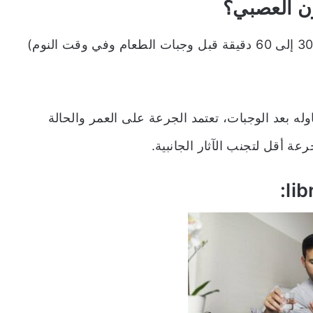
يؤخذ librax عادة من 3 إلى 4 مرات في اليوم (30 إلى 60 دقيقة قبل وجبات الطعام وفي وقت النوم)
وله بعد الوجبات، تعتمد الجرعة على العمر والحالة
رعة أقل لتجنب الآثار الجانبية.