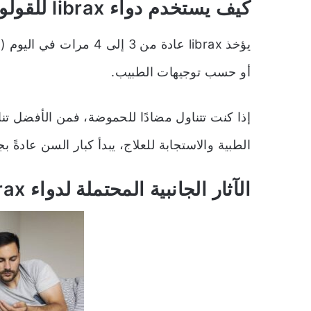
كيف يستخدم دواء librax للقولون العصبي؟
أو حسب توجيهات الطبيب.
إذا كنت تتناول مضادًا للحموضة، فمن الأفضل تنا
الطبية والاستجابة للعلاج، يبدأ كبار السن عادةً بج
الآثار الجانبية المحتملة لدواء librax: