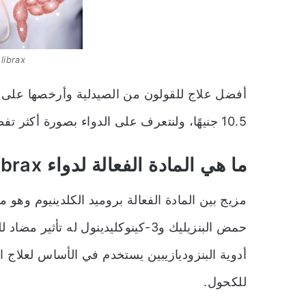
librax للقولون العصبي
أفضل علاج للقولون من الصيدلية
وأرخصها على 
10.5 جنيهًا، ولنتعرف على الدواء بصورة أكثر تفصيلُا على النحو التالي.
ما هي المادة الفعالة لدواء librax؟
مزيج بين المادة الفعالة بروميد الكلدينيوم وهو
حمض البنزيليك و3-كينوكليدينول له تأ
أدوية البنزوديازيبين يستخدم في الأساس لعلاج 
للكحول.