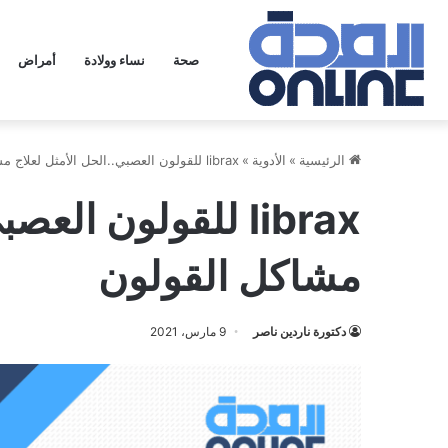
صحة
نساء وولادة
أمراض
الرئيسية
»
الأدوية
»
librax للقولون العصبي..الحل الأمثل لعلاج مشاكل القولون
librax للقولون ال
مشاكل القولون
دكتورة ناردين ناصر
9 مارس، 2021