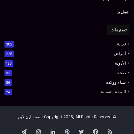
اتصل بنا
تصنيفات
تغذية
302
أمراض
225
الأدوية
126
صحة
93
نساء وولادة
86
الصحة النفسية
24
© Copyright 2026, All Rights Reserved الصحة اون لاين
ملخص
فيسبوك
تويتر
بينتيريست
لينكدإن
انستقرام
تيلقرام