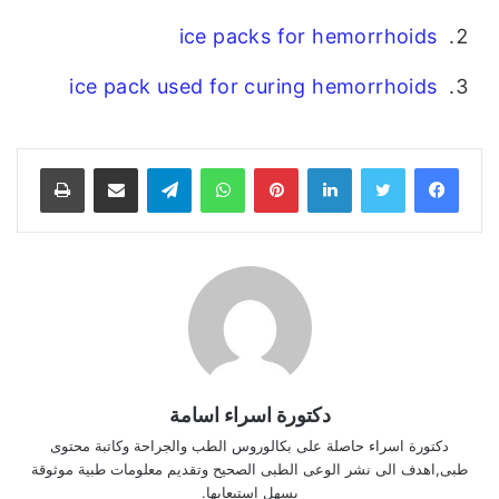
ice packs for hemorrhoids
ice pack used for curing hemorrhoids
فيسبوك
تويتر
لينكدإن
بينتيريست
واتساب
تيلقرام
مشاركة عبر البريد
طباعة
دكتورة اسراء اسامة
دكتورة اسراء حاصلة على بكالوروس الطب والجراحة وكاتبة محتوى
طبى,اهدف الى نشر الوعى الطبى الصحيح وتقديم معلومات طبية موثوقة
يسهل استيعابها.