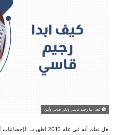
كيف ابدا رجيم قاسي ولكن صحي وآمن