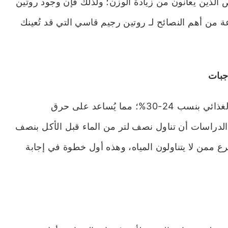
اص الذين يعانون من زيادة الوزن؛ ولذلك فإن وجود روتين
ن أهم النصائح لـ روتين رجيم قاسي التي قد تُعينك
جبات
لأن تناول المياه بوفرة يعمل على زيادة التمثيل الغذائي بنسب 24-30%؛ مما يُساعد على حرق
 الدراسات أن تناول نصف لتر من الماء قبل الأكل بنصف
د على خسارة الوزن بنسبة 44% أسرع ممن لا يتناولون المياه، وهذه أول خطوة في إجابة