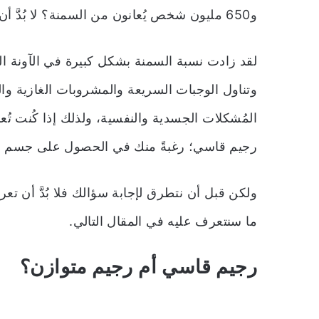
و650 مليون شخص يُعانون من السمنة؟ لا بُدَّ أن ذلك يدفع كثيرين لسؤال كيف ابدا رجيم قاسي؟
لقد زادت نسبة السمنة بشكل كبيرة في الآونة الأ
وتناول الوجبات السريعة والمشروبات الغازية و
المُشكلات الجسدية والنفسية، ولذلك إذا كُنت تُع
رجيم قاسي؛ رغبةً منك في الحصول على جسم مث
ولكن قبل أن نتطرق لإجابة سؤالك فلا بُدَّ أن 
ما سنتعرف عليه في المقال التالي.
رجيم قاسي أم رجيم متوازن؟