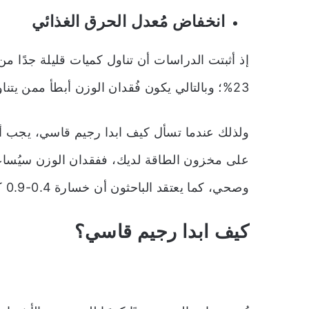
انخفاض مُعدل الحرق الغذائي
إذ أثبتت الدراسات أن تناول كميات قليلة جدًا 
23%؛ وبالتالي يكون فُقدان الوزن أبطأ ممن يتناول طعامًا صحيًا.
ولذلك عندما تسأل كيف ابدا رجيم قاسي، يجب أن تك
على مخزون الطاقة لديك، ففقدان الوزن سيُسا
وصحي، كما يعتقد الباحثون أن خسارة 0.4-0.9 كيلو جرامًا أسبوعيًا سيكون آمنًا وصحيًا.
كيف ابدا رجيم قاسي؟