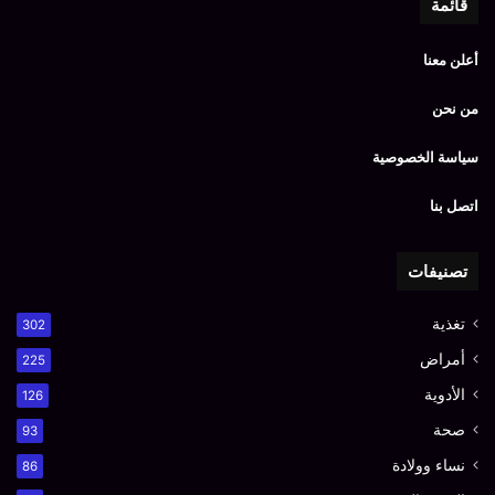
قائمة
أعلن معنا
من نحن
سياسة الخصوصية
اتصل بنا
تصنيفات
تغذية
302
أمراض
225
الأدوية
126
صحة
93
نساء وولادة
86