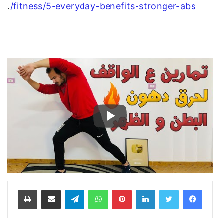
.
fitness/5-everyday-benefits-stronger-abs/
فيسبوك
تويتر
لينكدإن
بينتيريست
واتساب
تيلقرام
مشاركة عبر البريد
طباعة