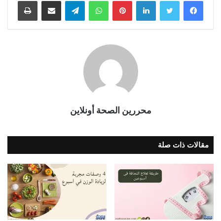
فيسبوك
تويتر
لينكدإن
بينتيريست
واتساب
تيلقرام
مشاركة عبر البريد
طباعة
محررين الصحة أونلاين
مقالات ذات صلة