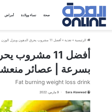
صحة
نساء وولادة
أمراض
الرئيسية
»
تغذية
»
أفضل 11 مشروب يحرق الدهون وينزل الوزن بسرعة | عصائر منعشة
أفضل 11 مشروب 
بسرعة | عصائر منعش
Fat burning weight loss drink
Sara Alawwad
9 مارس، 2022