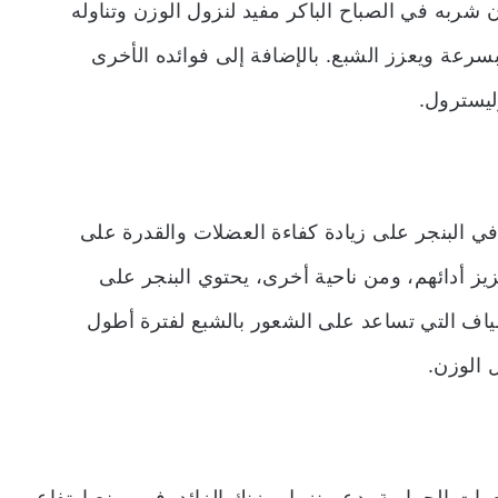
 من الماء. لذلك فإن شربه في الصباح الباكر مفيد لنزول الوزن وتناوله
ة ويعزز الشبع. بالإضافة إلى فوائده الأخرى
ليسترول.
في البنجر على زيادة كفاءة العضلات والقدرة على
يز أدائهم، ومن ناحية أخرى، يحتوي البنجر على
ألياف التي تساعد على الشعور بالشبع لفترة أطول
 الوزن.
الحرارية يدعم نزول وزنك الزائد. فهو يمنع ارتفاع