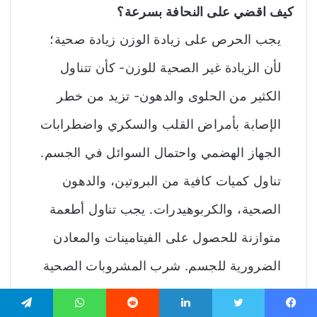
كيف اقضي على النحافة بسرعة؟
يجب الحرص على زيادة الوزن زيادة صحية؛
لأن الزيادة غير الصحية للوزن- كأن تتناول
الكثير من الحلوى والدهون- تزيد من خطر
الإصابة بأمراض القلب والسكري واضطرابات
الجهاز الهضمي واحتمال السوائل في الجسم.
تناول كميات كافية من البروتين، والدهون
الصحية، والكربوهيدرات. يجب تناول أطعمة
متوازنة للحصول على الفيتامينات والمعادن
الضرورية للجسم. شرب المشروبات الصحية
والاعشاب التي تعالج النحافة وتعزز الشهية.
يسبوك
تويتر
لينكدإن
واتساب
تيلقرام