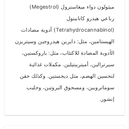
ميثولون دواء ميغاسترول (Megestrol)
رباعي هيدرو كانابينول
(Tetrahydrocannabinol) أدوية مضادات
الهيستامين، مثل: دايرين هيدروجين وسيتريزن
الأدوية المضادة للاكتئاب، مثل: باروكستين،
سيرترالين، أميتريبتيلين. مكملات غذائية
لتحسين الهضم، مثل ديجستين. وكذلك حقن
سوماتروبين، ومسحوق البروتين، وحليب
إنشور.